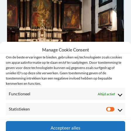
Manage Cookie Consent
Om de beste ervaringen te bieden, gebruiken wij technologieën zoals cookies
om apparaatinformatie op te slaan en/of te raadplegen. Door toestemming te
geven voor deze technologieën kunnen wij gegevens zoals surfgedrag of
unieke ID's op deze site verwerken. Geen toestemming geven of de
Seizoen 2, aflevering 1
toestemming intrekken kan een negatieve invloed hebben op bepaalde
kenmerken en functies.
By
Willem Kolpa
20/08/2024
Functioneel
Altijd actief
Statistieken
Statist
Accepteer alles