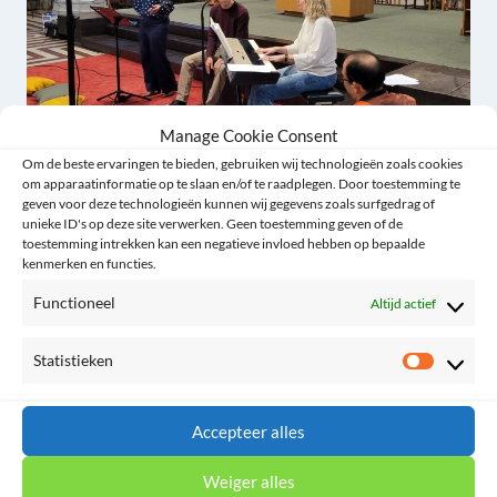
Manage Cookie Consent
Om de beste ervaringen te bieden, gebruiken wij technologieën zoals cookies
om apparaatinformatie op te slaan en/of te raadplegen. Door toestemming te
Méér praise & gospel
geven voor deze technologieën kunnen wij gegevens zoals surfgedrag of
unieke ID's op deze site verwerken. Geen toestemming geven of de
By
Willem Kolpa
26/09/2025
toestemming intrekken kan een negatieve invloed hebben op bepaalde
kenmerken en functies.
Functioneel
Altijd actief
Statistieken
Statist
Accepteer alles
Weiger alles