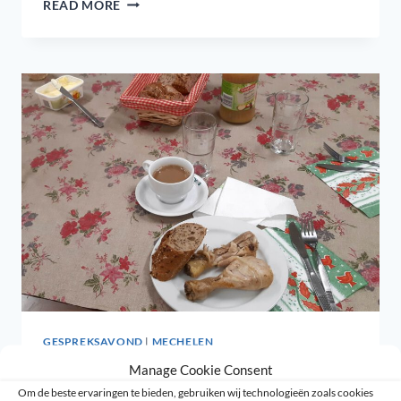
READ MORE
IN
DE
HOLY
CLUB
GESPREKSAVOND
|
MECHELEN
Manage Cookie Consent
Openhartige gesprekken
Om de beste ervaringen te bieden, gebruiken wij technologieën zoals cookies