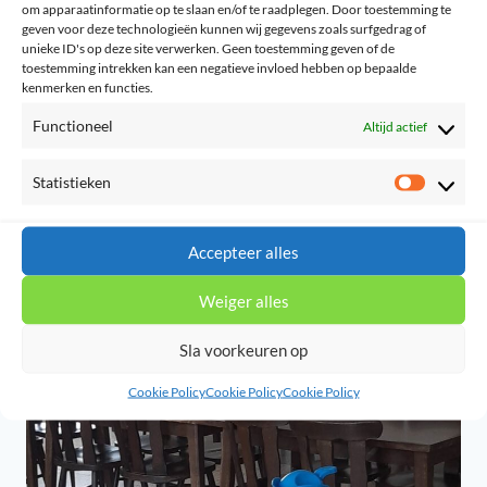
om apparaatinformatie op te slaan en/of te raadplegen. Door toestemming te
By
Willem Kolpa
06/12/2024
geven voor deze technologieën kunnen wij gegevens zoals surfgedrag of
unieke ID's op deze site verwerken. Geen toestemming geven of de
15 december zaten we met 10 rond de tafel.
toestemming intrekken kan een negatieve invloed hebben op bepaalde
kenmerken en functies.
Eerst was er kip met appelmoes en toen de
magen gevuld waren, spraken we met elkaar
Functioneel
Altijd actief
over de reddende genade van God. Hou je van
Statistieken
gezellig samen eten en een eerlijk
Statist
geloofsgesprek? Zondag 19 januari ben je
welkom in de ‘Holy Club’ in het bovenlokaal
Accepteer alles
naast…
Weiger alles
OPENHARTIGE
READ MORE
GESPREKKEN
Sla voorkeuren op
Cookie Policy
Cookie Policy
Cookie Policy