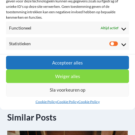
geven voor deze technologieën kunnen wij gegevens zoals surfgedrag of
unieke ID's op deze site verwerken. Geen toestemming geven of de
toestemming intrekken kan een negatieve invloed hebben op bepaalde
kenmerken en functies.
Functioneel
Altijd actief
Statistieken
Statist
Berichtnavigatie
PREVIOUS
NEXT
Accepteer alles
Songs of praise
Een muzikaal verhaal
over Charles Wesley
Weiger alles
Sla voorkeuren op
Cookie Policy
Cookie Policy
Cookie Policy
Similar Posts